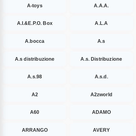
A-toys
A.A.A.
A.I.&E.P.O. Box
A.L.A
A.bocca
A.s
A.s distribuzione
A.s. Distribuzione
A.s.98
A.s.d.
A2
A2zworld
A60
ADAMO
ARRANGO
AVERY