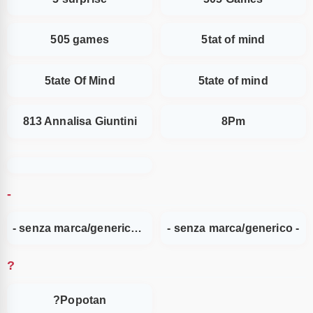
505 games
5tat of mind
5tate Of Mind
5tate of mind
813 Annalisa Giuntini
8Pm
-
- senza marca/generico &ndash;
- senza marca/generico -
?
?Popotan