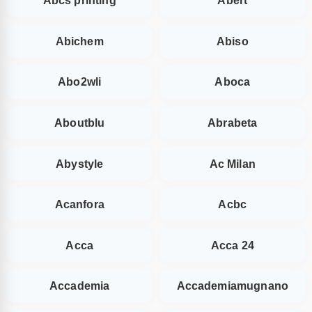
Abcs printing
Abert
Abichem
Abiso
Abo2wli
Aboca
Aboutblu
Abrabeta
Abystyle
Ac Milan
Acanfora
Acbc
Acca
Acca 24
Accademia
Accademiamugnano