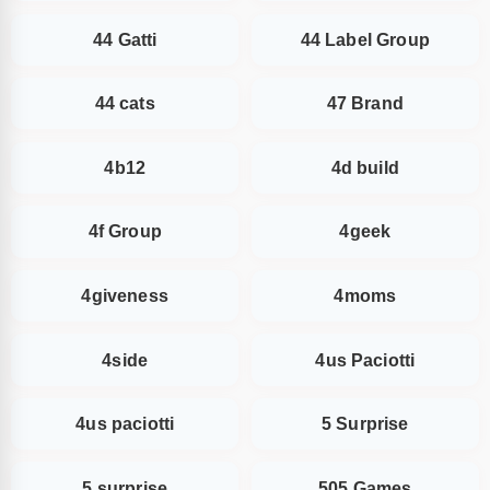
44 Gatti
44 Label Group
44 cats
47 Brand
4b12
4d build
4f Group
4geek
4giveness
4moms
4side
4us Paciotti
4us paciotti
5 Surprise
5 surprise
505 Games