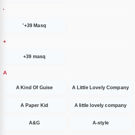
'
'+39 Masq
+
+39 masq
A
A Kind Of Guise
A Little Lovely Company
A Paper Kid
A little lovely company
A&G
A-style