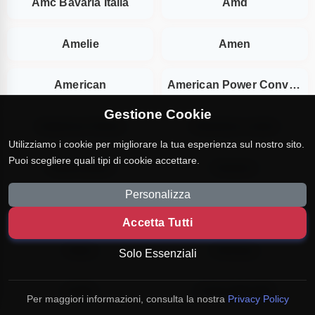
Amc Bavaria Italia
Amd
Amelie
Amen
American
American Power Conversion
Gestione Cookie
American Socks
American socks
Utilizziamo i cookie per migliorare la tua esperienza sul nostro sito.
Puoi scegliere quali tipi di cookie accettare.
Americanino
Americo
Personalizza
Amerigo
Amg
Accetta Tutti
Amica
Amicasa
Solo Essenziali
Amiko
Amina Muaddi
Per maggiori informazioni, consulta la nostra
Privacy Policy