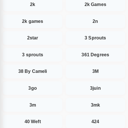
2k
2k Games
2k games
2n
2star
3 Sprouts
3 sprouts
361 Degrees
38 By Cameli
3M
3go
3juin
3m
3mk
40 Weft
424