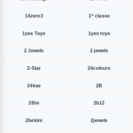
14zero3
1^ classe
1yes Toys
1yes toys
2 Jewels
2 jewels
2-Star
24colours
24kae
2B
2Bm
2b12
2bekini
2jewels