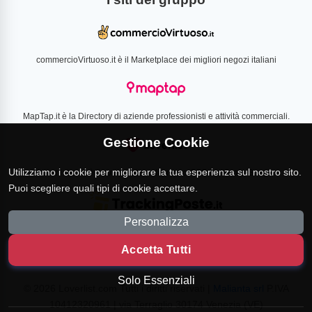
commercioVirtuoso.it è il Marketplace dei migliori negozi italiani
MapTap.it è la Directory di aziende professionisti e attività commerciali.
Gestione Cookie
Utilizziamo i cookie per migliorare la tua esperienza sul nostro sito.
Loverlist.com è il comparatore di prezzo CSS certificato Google
Puoi scegliere quali tipi di cookie accettare.
Personalizza
TrackingPoste.it è il sito per tracciare qualsiasi spedizione
Accetta Tutti
Solo Essenziali
© 2026 Loverlist.com Tutti i diritti riservati |
Malianta srl
P.IVA
10412320961 | via Terraglio 30174 Venezia (VE)