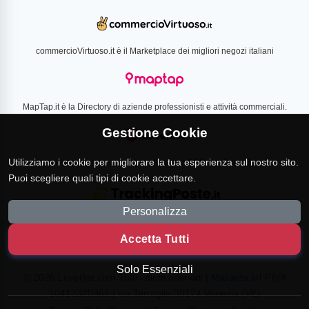
commercioVirtuoso.it è il Marketplace dei migliori negozi italiani
MapTap.it è la Directory di aziende professionisti e attività commerciali.
Gestione Cookie
Utilizziamo i cookie per migliorare la tua esperienza sul nostro sito.
Loverlist.com è il comparatore di prezzo CSS certificato Google
Puoi scegliere quali tipi di cookie accettare.
Personalizza
TrackingPoste.it è il sito per tracciare qualsiasi spedizione
Accetta Tutti
Solo Essenziali
© 2026 Loverlist.com Tutti i diritti riservati |
Malianta srl
P.IVA
10412320961 | via Terraglio 30174 Venezia (VE)