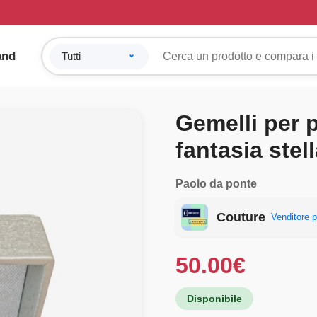
and
Gemelli per p
fantasia stel
Paolo da ponte
Couture
Venditore p
50.00
€
Disponibile