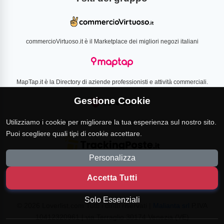
commercioVirtuoso.it è il Marketplace dei migliori negozi italiani
MapTap.it è la Directory di aziende professionisti e attività commerciali.
Gestione Cookie
Utilizziamo i cookie per migliorare la tua esperienza sul nostro sito.
Loverlist.com è il comparatore di prezzo CSS certificato Google
Puoi scegliere quali tipi di cookie accettare.
Personalizza
TrackingPoste.it è il sito per tracciare qualsiasi spedizione
Accetta Tutti
Solo Essenziali
© 2026 Loverlist.com Tutti i diritti riservati |
Malianta srl
P.IVA
10412320961 | via Terraglio 30174 Venezia (VE)