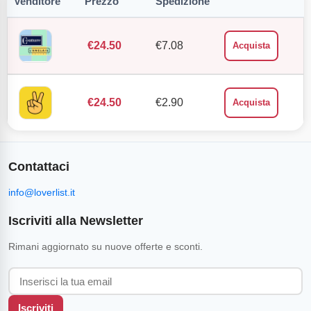
Venditore
Prezzo
Spedizione
€
24.50
€
7.08
Acquista
€
24.50
€
2.90
Acquista
Contattaci
info@loverlist.it
Iscriviti alla Newsletter
Rimani aggiornato su nuove offerte e sconti.
Iscriviti