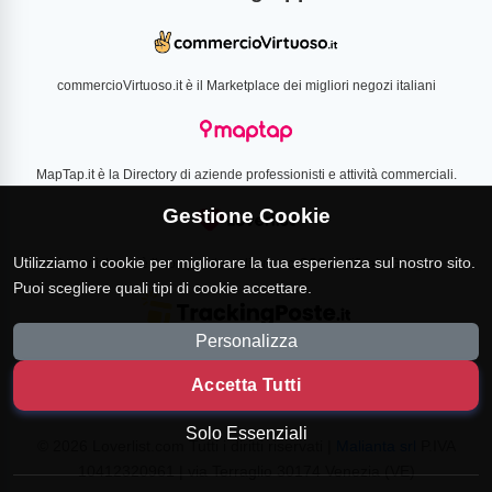
commercioVirtuoso.it è il Marketplace dei migliori negozi italiani
MapTap.it è la Directory di aziende professionisti e attività commerciali.
Gestione Cookie
Utilizziamo i cookie per migliorare la tua esperienza sul nostro sito.
Loverlist.com è il comparatore di prezzo CSS certificato Google
Puoi scegliere quali tipi di cookie accettare.
Personalizza
TrackingPoste.it è il sito per tracciare qualsiasi spedizione
Accetta Tutti
Solo Essenziali
© 2026 Loverlist.com Tutti i diritti riservati |
Malianta srl
P.IVA
10412320961 | via Terraglio 30174 Venezia (VE)