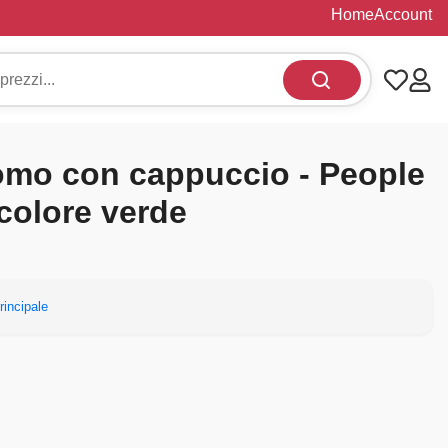
Home
Account
omo con cappuccio - People
 colore verde
rincipale