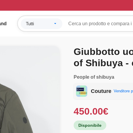
and
Giubbotto u
of Shibuya -
People of shibuya
Couture
Venditore p
450.00
€
Disponibile