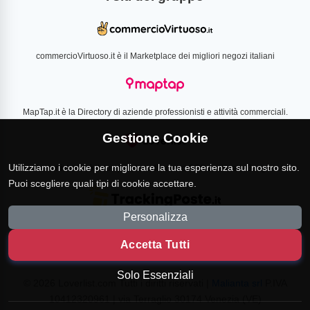
commercioVirtuoso.it è il Marketplace dei migliori negozi italiani
MapTap.it è la Directory di aziende professionisti e attività commerciali.
Gestione Cookie
Utilizziamo i cookie per migliorare la tua esperienza sul nostro sito.
Loverlist.com è il comparatore di prezzo CSS certificato Google
Puoi scegliere quali tipi di cookie accettare.
Personalizza
TrackingPoste.it è il sito per tracciare qualsiasi spedizione
Accetta Tutti
Solo Essenziali
© 2026 Loverlist.com Tutti i diritti riservati |
Malianta srl
P.IVA
10412320961 | via Terraglio 30174 Venezia (VE)