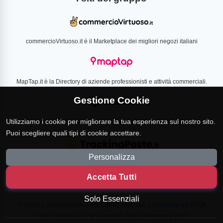
commercioVirtuoso.it è il Marketplace dei migliori negozi italiani
MapTap.it è la Directory di aziende professionisti e attività commerciali.
Gestione Cookie
Utilizziamo i cookie per migliorare la tua esperienza sul nostro sito.
Loverlist.com è il comparatore di prezzo CSS certificato Google
Puoi scegliere quali tipi di cookie accettare.
Personalizza
TrackingPoste.it è il sito per tracciare qualsiasi spedizione
Accetta Tutti
Solo Essenziali
© 2026 Loverlist.com Tutti i diritti riservati |
Malianta srl
P.IVA
10412320961 | via Terraglio 30174 Venezia (VE)