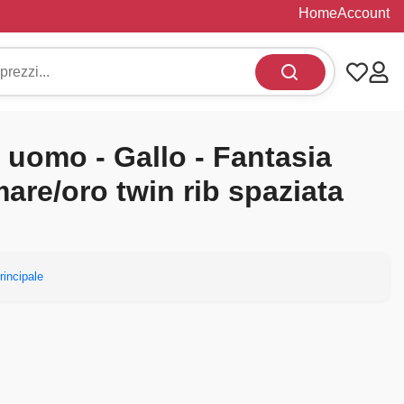
Home
Account
 uomo - Gallo - Fantasia
mare/oro twin rib spaziata
rincipale