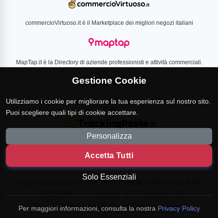
commercioVirtuoso.it è il Marketplace dei migliori negozi italiani
MapTap.it è la Directory di aziende professionisti e attività commerciali.
Gestione Cookie
Utilizziamo i cookie per migliorare la tua esperienza sul nostro sito.
Loverlist.com è il comparatore di prezzo CSS certificato Google
Puoi scegliere quali tipi di cookie accettare.
Personalizza
TrackingPoste.it è il sito per tracciare qualsiasi spedizione
Accetta Tutti
Solo Essenziali
© 2026 Loverlist.com Tutti i diritti riservati |
Malianta srl
P.IVA
10412320961 | via Terraglio 30174 Venezia (VE)
Privacy Policy
Termini di Servizio
Gestione Cookie
Per maggiori informazioni, consulta la nostra
Privacy Policy