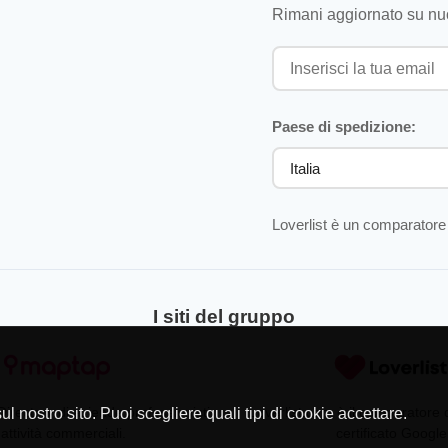
Rimani aggiornato su nuo
Paese di spedizione:
Loverlist è un comparatore 
I siti del gruppo
Directory di aziende professionisti
Loverlist.com è il comparatore
l nostro sito. Puoi scegliere quali tipi di cookie accettare.
 attività commerciali.
certificato Google