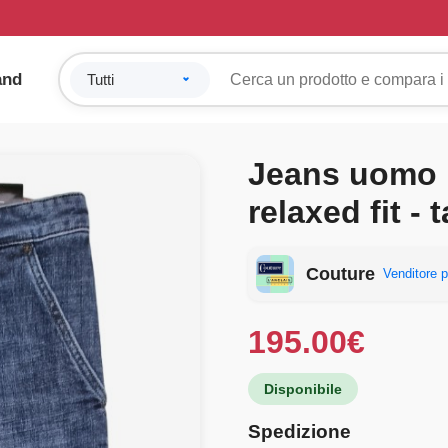
and
Jeans uomo 
relaxed fit - 
Couture
Venditore p
195.00
€
Disponibile
Spedizione