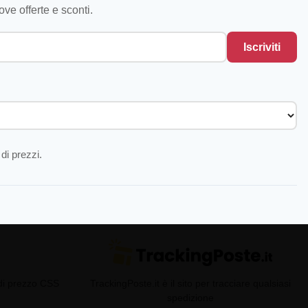
ve offerte e sconti.
Iscriviti
di prezzi.
 di prezzo CSS
TrackingPoste.it è il sito per tracciare qualsiasi
spedizione