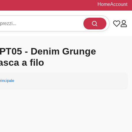
Home
Account
PT05 - Denim Grunge
tasca a filo
rincipale