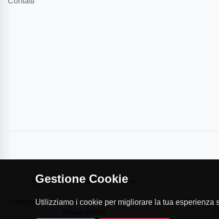
Contatti
Gestione Cookie
commercioVirtuoso.it è il Marketplace dei migliori
MapTap.it è la 
Utilizziamo i cookie per migliorare la tua esperienza su
negozi italiani
e