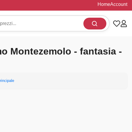
Home
Account
o Montezemolo - fantasia -
rincipale