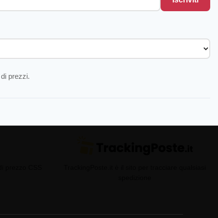
di prezzi.
 di prezzo CSS
TrackingPoste.it è il sito per tracciare qualsiasi
spedizione