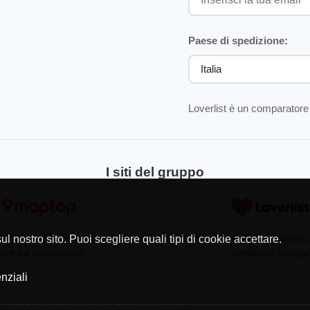
Paese di spedizione:
Loverlist è un comparatore 
I siti del gruppo
Directory di aziende professionisti
Loverlist.com è il comparatore
l nostro sito. Puoi scegliere quali tipi di cookie accettare.
 attività commerciali.
certificato Google
nziali