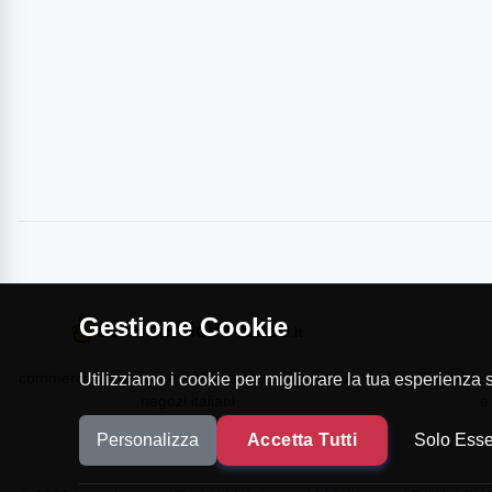
Gestione Cookie
commercioVirtuoso.it è il Marketplace dei migliori
MapTap.it è la 
Utilizziamo i cookie per migliorare la tua esperienza su
negozi italiani
e
Personalizza
Accetta Tutti
Solo Esse