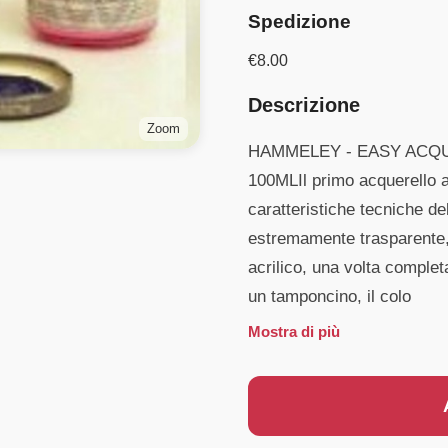
Spedizione
€
8.00
Descrizione
Zoom
HAMMELEY - EASY ACQ
100MLIl primo acquerello a
caratteristiche tecniche de
estremamente trasparente
acrilico, una volta complet
un tamponcino, il colo
Mostra di più