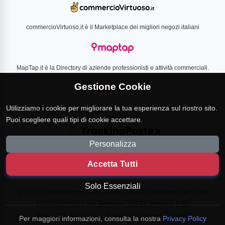
commercioVirtuoso.it è il Marketplace dei migliori negozi italiani
MapTap.it è la Directory di aziende professionisti e attività commerciali.
Gestione Cookie
Utilizziamo i cookie per migliorare la tua esperienza sul nostro sito.
Loverlist.com è il comparatore di prezzo CSS certificato Google
Puoi scegliere quali tipi di cookie accettare.
Personalizza
TrackingPoste.it è il sito per tracciare qualsiasi spedizione
Accetta Tutti
Solo Essenziali
© 2026 Loverlist.com Tutti i diritti riservati |
Malianta srl
P.IVA
10412320961 | via Terraglio 30174 Venezia (VE)
Privacy Policy
Termini di Servizio
Gestione Cookie
Per maggiori informazioni, consulta la nostra
Privacy Policy