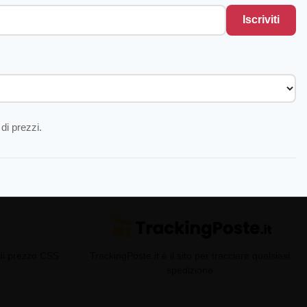
Iscriviti
di prezzi.
 di prezzo CSS
TrackingPoste.it è il sito per tracciare qualsiasi
spedizione