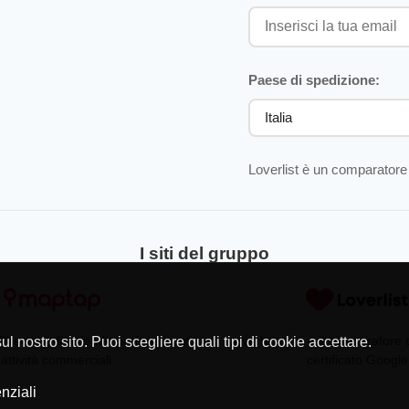
Paese di spedizione:
Loverlist è un comparatore 
I siti del gruppo
Directory di aziende professionisti
Loverlist.com è il comparatore
l nostro sito. Puoi scegliere quali tipi di cookie accettare.
 attività commerciali.
certificato Google
nziali