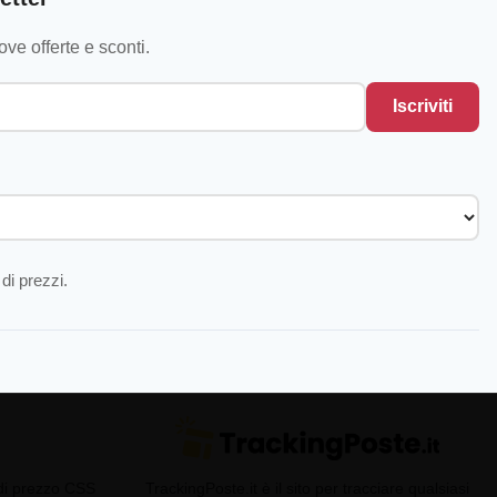
ve offerte e sconti.
Iscriviti
di prezzi.
 di prezzo CSS
TrackingPoste.it è il sito per tracciare qualsiasi