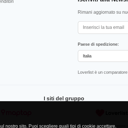
nditori
Rimani aggiornato su nuo
Paese di spedizione:
Loverlist è un comparatore 
I siti del gruppo
Directory di aziende professionisti
Loverlist.com è il comparatore
l nostro sito. Puoi scegliere quali tipi di cookie accettare.