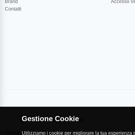
Brand
Accesso Ve
Contatti
Gestione Cookie
commercioVirtuoso.it è il Marketplace dei migliori
MapTap.it è la 
Utilizziamo i cookie per migliorare la tua esperienza su