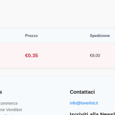
Prezzo
Spedizione
€
0.35
€
8.00
s
Contattaci
info@loverlist.it
e-commerce
ne Venditori
Iscriviti alla Newsl