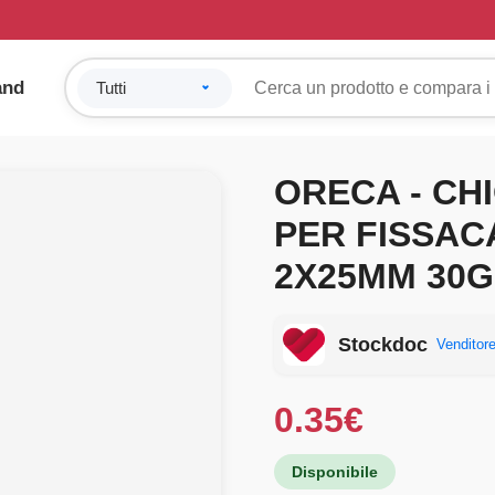
and
ORECA - CH
PER FISSAC
2X25MM 30
Stockdoc
Venditore
0.35
€
Disponibile