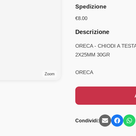
Spedizione
€
8.00
Descrizione
ORECA - CHIODI A TEST
2X25MM 30GR
ORECA
Zoom
Condividi: