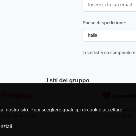
Paese di spedizione:
Loverlist è un comparatore 
I siti del gruppo
Directory di aziende professionisti
Loverlist.com è il comparatore
l nostro sito. Puoi scegliere quali tipi di cookie accettare.
 attività commerciali.
certificato Google
nziali