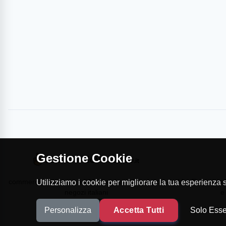
Gestione Cookie
commercioVirtuoso.it è il Marketplace dei migliori
MapTap.it è la 
Utilizziamo i cookie per migliorare la tua esperienza su
negozi italiani
e
Personalizza
Accetta Tutti
Solo Esse