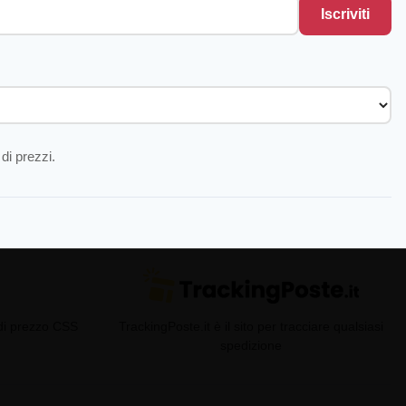
Iscriviti
di prezzi.
 di prezzo CSS
TrackingPoste.it è il sito per tracciare qualsiasi
spedizione