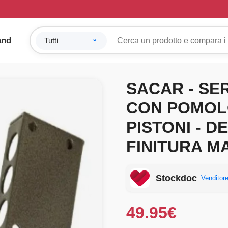
and
SACAR - SE
CON POMOLO
PISTONI - D
FINITURA 
Stockdoc
Venditore
49.95
€