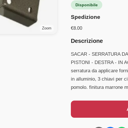
Disponibile
Spedizione
€
8.00
Zoom
Descrizione
SACAR - SERRATURA DA
PISTONI - DESTRA - IN
serratura da applicare forn
in alluminio, 3 chiavi per 
pomolo. finitura marrone m