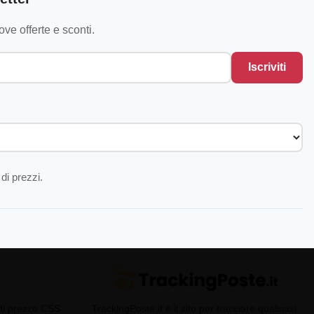
ve offerte e sconti.
Iscriviti
di prezzi.
 di prezzo CSS
TrackingPoste.it è il sito per tracciare qualsiasi