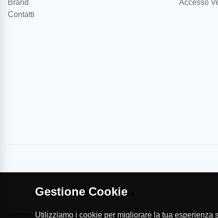
Brand
Accesso Ve
Contatti
Gestione Cookie
commercioVirtuoso.it è il Marketplace dei migliori
MapTap.it è la 
Utilizziamo i cookie per migliorare la tua esperienza su