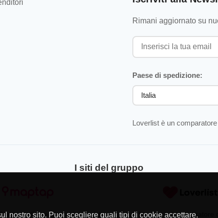
nditori
Rimani aggiornato su nuo
Paese di spedizione:
Loverlist è un comparatore 
I siti del gruppo
Directory di aziende professionisti
Loverlist.com è il comparatore
l nostro sito. Puoi scegliere quali tipi di cookie accettare.