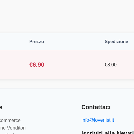
Prezzo
Spedizione
€
6.90
€
8.00
s
Contattaci
info@loverlist.it
e-commerce
ne Venditori
Iscriviti alla Newsl