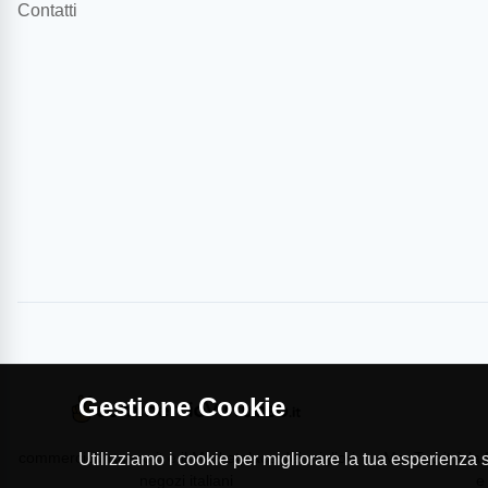
Contatti
Gestione Cookie
commercioVirtuoso.it è il Marketplace dei migliori
MapTap.it è la 
Utilizziamo i cookie per migliorare la tua esperienza su
negozi italiani
e