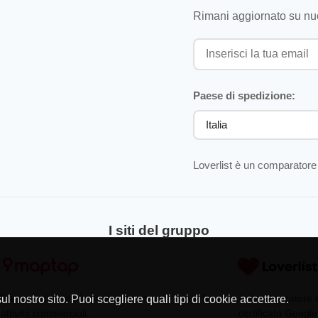
Rimani aggiornato su nuo
Paese di spedizione:
Loverlist è un comparatore 
I siti del gruppo
Directory di aziende professionisti
Loverlist.com è il comparatore
l nostro sito. Puoi scegliere quali tipi di cookie accettare.
 attività commerciali.
certificato Google