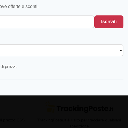
ve offerte e sconti.
Iscriviti
di prezzi.
 di prezzo CSS
TrackingPoste.it è il sito per tracciare qualsiasi
spedizione