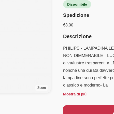
Disponibile
Spedizione
€
8.00
Descrizione
PHILIPS - LAMPADINA L
NON DIMMERABILE - LUCE
oliva/lustre trasparenti a L
nonché una durata davvero
lampadine sono perfette pe
classico e moderno- La
Zoom
Mostra di più