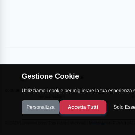
Gestione Cookie
commercioVirtuoso.it è il Marketplace dei migliori
MapTap.it è la 
Utilizziamo i cookie per migliorare la tua esperienza su
negozi italiani
e
Personalizza
Accetta Tutti
Solo Esse
© 2026 Loverlist.com Tutti i diritti riservati |
Malianta srl
P.IVA 10412