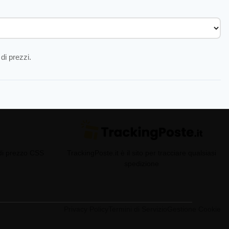
di prezzi.
 di prezzo CSS
TrackingPoste.it è il sito per tracciare qualsiasi
spedizione
Privacy Policy
Termini di Servizio
Gestione Cookie