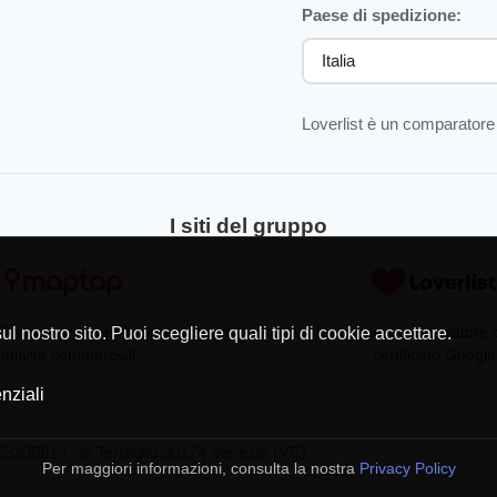
Paese di spedizione:
Loverlist è un comparatore 
I siti del gruppo
Directory di aziende professionisti
Loverlist.com è il comparatore
l nostro sito. Puoi scegliere quali tipi di cookie accettare.
 attività commerciali.
certificato Google
nziali
320961 | via Terraglio 30174 Venezia (VE)
Per maggiori informazioni, consulta la nostra
Privacy Policy