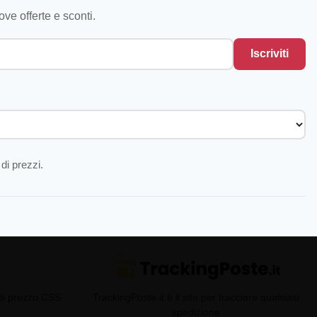
ve offerte e sconti.
Iscriviti
di prezzi.
 di prezzo CSS
TrackingPoste.it è il sito per tracciare qualsiasi
spedizione