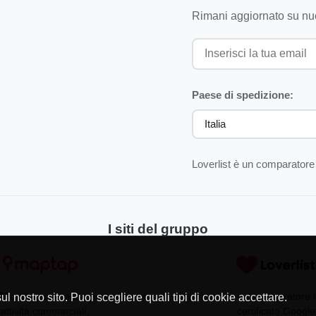
Rimani aggiornato su nuo
Paese di spedizione:
Loverlist è un comparatore 
I siti del gruppo
Directory di aziende professionisti
Loverlist.com è il comparatore
l nostro sito. Puoi scegliere quali tipi di cookie accettare.
 attività commerciali.
certificato Google