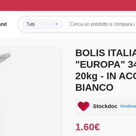
and
BOLIS ITAL
"EUROPA" 3
20kg - IN A
BIANCO
Stockdoc
Venditore
1.60
€