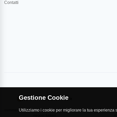
Contatti
Gestione Cookie
commercioVirtuoso.it è il Marketplace dei migliori
MapTap.it è la 
Utilizziamo i cookie per migliorare la tua esperienza su
negozi italiani
e