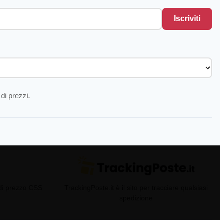
Iscriviti
di prezzi.
 di prezzo CSS
TrackingPoste.it è il sito per tracciare qualsiasi
spedizione