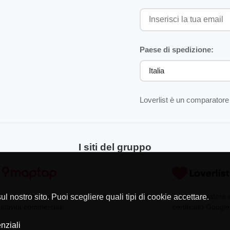
Paese di spedizione:
Loverlist è un comparatore 
I siti del gruppo
Directory di aziende professionisti
Loverlist.com è il comparatore
l nostro sito. Puoi scegliere quali tipi di cookie accettare.
 attività commerciali.
certificato Google
nziali