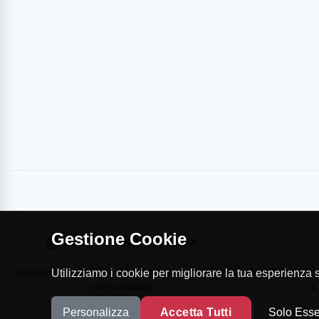
Gestione Cookie
commercioVirtuoso.it è il Marketplace dei migliori
MapTap.it è la 
Utilizziamo i cookie per migliorare la tua esperienza su
negozi italiani
e
Personalizza
Accetta Tutti
Solo Esse