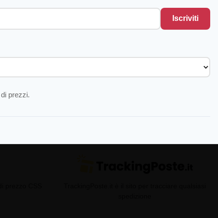
Iscriviti
di prezzi.
 di prezzo CSS
TrackingPoste.it è il sito per tracciare qualsiasi
spedizione