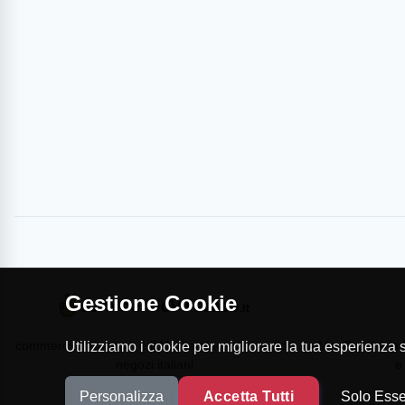
Gestione Cookie
commercioVirtuoso.it è il Marketplace dei migliori
MapTap.it è la 
Utilizziamo i cookie per migliorare la tua esperienza su
negozi italiani
e
Personalizza
Accetta Tutti
Solo Esse