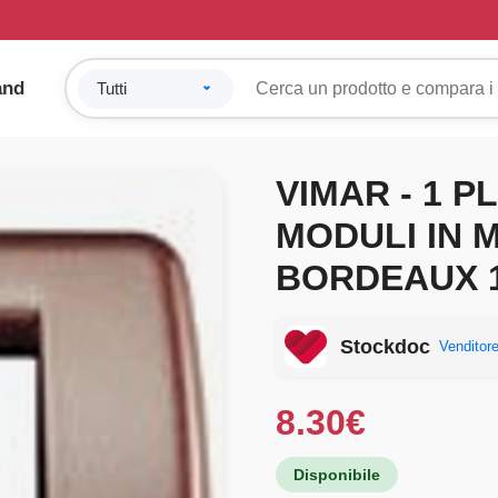
and
VIMAR - 1 P
MODULI IN 
BORDEAUX 1
Stockdoc
Venditore
8.30
€
Disponibile