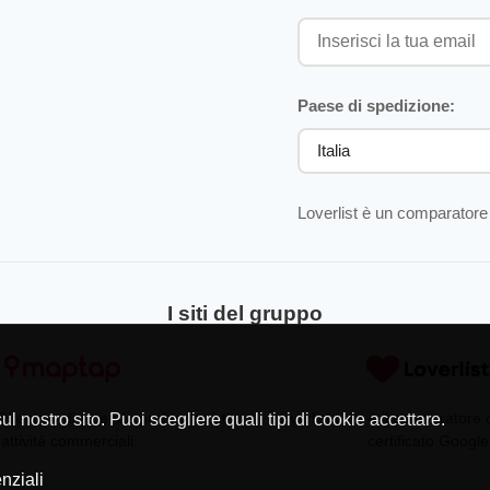
Paese di spedizione:
Loverlist è un comparatore 
I siti del gruppo
Directory di aziende professionisti
Loverlist.com è il comparatore
l nostro sito. Puoi scegliere quali tipi di cookie accettare.
 attività commerciali.
certificato Google
nziali