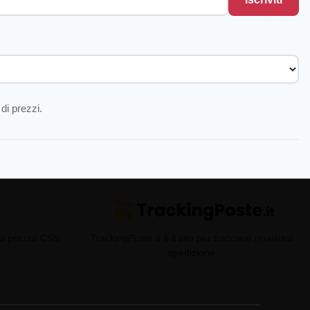
di prezzi.
 di prezzo CSS
TrackingPoste.it è il sito per tracciare qualsiasi
spedizione