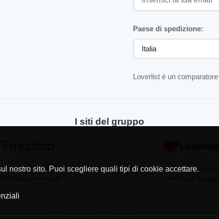
Paese di spedizione:
Loverlist è un comparatore 
I siti del gruppo
Directory di aziende professionisti
Loverlist.com è il comparatore
l nostro sito. Puoi scegliere quali tipi di cookie accettare.
 attività commerciali.
certificato Google
nziali