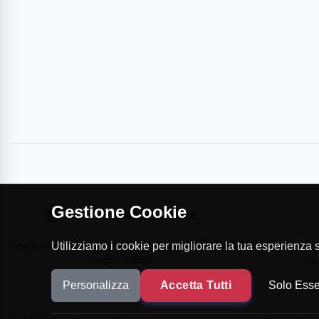
Gestione Cookie
commercioVirtuoso.it è il Marketplace dei migliori
MapTap.it è la 
Utilizziamo i cookie per migliorare la tua esperienza su
negozi italiani
e
Personalizza
Accetta Tutti
Solo Esse