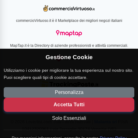
commercioVirtuoso.it è il Marketplace dei migliori negozi italiani
MapTap.it è la Directory di aziende professionisti e attività commerciali.
Gestione Cookie
Utilizziamo i cookie per migliorare la tua esperienza sul nostro sito.
Loverlist.com è il comparatore di prezzo CSS certificato Google
Puoi scegliere quali tipi di cookie accettare.
Personalizza
TrackingPoste.it è il sito per tracciare qualsiasi spedizione
Accetta Tutti
Solo Essenziali
© 2026 Loverlist.com Tutti i diritti riservati |
Malianta srl
P.IVA
10412320961 | via Terraglio 30174 Venezia (VE)
Privacy Policy
Termini di Servizio
Gestione Cookie