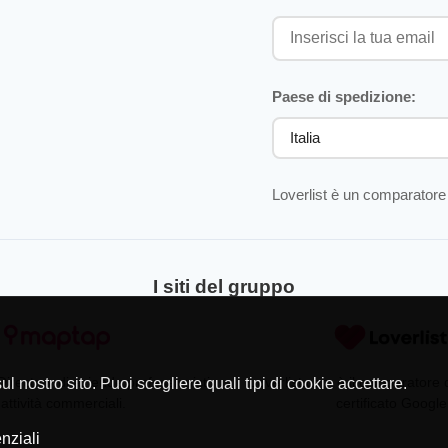
Paese di spedizione:
Loverlist è un comparatore 
I siti del gruppo
Directory di aziende professionisti
Loverlist.com è il comparatore
l nostro sito. Puoi scegliere quali tipi di cookie accettare.
 attività commerciali.
certificato Google
nziali