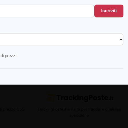
Iscriviti
di prezzi.
 di prezzo CSS
TrackingPoste.it è il sito per tracciare qualsiasi
spedizione