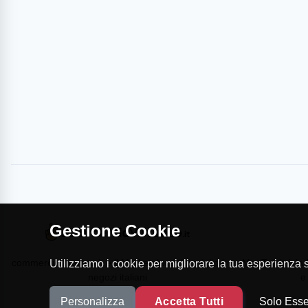
Gestione Cookie
commercioVirtuoso.it è il Marketplace dei migliori
MapTap.it è la 
Utilizziamo i cookie per migliorare la tua esperienza su
negozi italiani
e
Personalizza
Accetta Tutti
Solo Esse