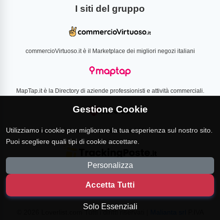
I siti del gruppo
commercioVirtuoso.it è il Marketplace dei migliori negozi italiani
MapTap.it è la Directory di aziende professionisti e attività commerciali.
Gestione Cookie
Utilizziamo i cookie per migliorare la tua esperienza sul nostro sito.
Loverlist.com è il comparatore di prezzo CSS certificato Google
Puoi scegliere quali tipi di cookie accettare.
Personalizza
TrackingPoste.it è il sito per tracciare qualsiasi spedizione
Accetta Tutti
Solo Essenziali
© 2026 Loverlist.com Tutti i diritti riservati |
Malianta srl
P.IVA