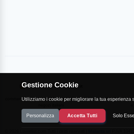
Gestione Cookie
commercioVirtuoso.it è il Marketplace dei migliori
MapTap.it è la 
Utilizziamo i cookie per migliorare la tua esperienza su
negozi italiani
e
Personalizza
Accetta Tutti
Solo Esse
© 2026 Loverlist.com Tutti i diritti riservati |
Malianta srl
P.IVA 10412