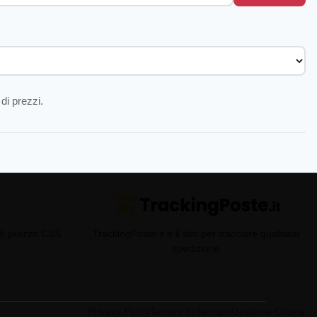
di prezzi.
 di prezzo CSS
TrackingPoste.it è il sito per tracciare qualsiasi
spedizione
Privacy Policy
Termini di Servizio
Gestione Cookie