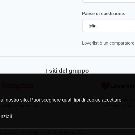
Paese di spedizione:
Loverlist è un comparatore 
I siti del gruppo
Directory di aziende professionisti
Loverlist.com è il comparatore
l nostro sito. Puoi scegliere quali tipi di cookie accettare.
 attività commerciali.
certificato Google
nziali
320961 | via Terraglio 30174 Venezia (VE)