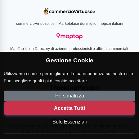
commercioVirtuoso.it è il Marketplace dei migliori negozi italiani
MapTap.it è la Directory di aziende professionisti e attività commerciali.
Gestione Cookie
Utilizziamo i cookie per migliorare la tua esperienza sul nostro sito.
Loverlist.com è il comparatore di prezzo CSS certificato Google
Puoi scegliere quali tipi di cookie accettare.
Personalizza
TrackingPoste.it è il sito per tracciare qualsiasi spedizione
Accetta Tutti
Solo Essenziali
© 2026 Loverlist.com Tutti i diritti riservati |
Malianta srl
P.IVA
10412320961 | via Terraglio 30174 Venezia (VE)