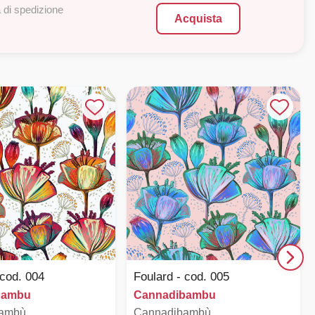
 di spedizione
Acquista
 cod. 004
Foulard - cod. 005
bambu
Cannadibambu
bambù
Cannadibambù