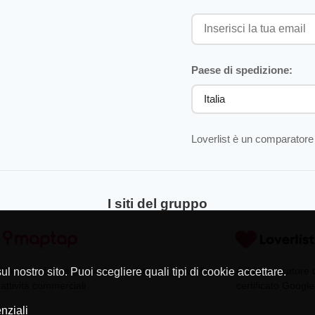
Paese di spedizione:
Loverlist è un comparatore 
I siti del gruppo
Directory di aziende professionisti
Loverlist.com è il comparatore
l nostro sito. Puoi scegliere quali tipi di cookie accettare.
 attività commerciali.
certificato Google
nziali