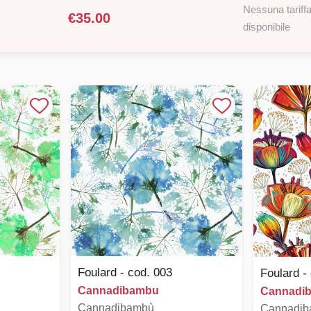
Nessuna tariffa
€
35.00
disponibile
Foulard - cod. 003
Foulard -
Cannadibambu
Cannadi
Cannadibambù
Cannadi