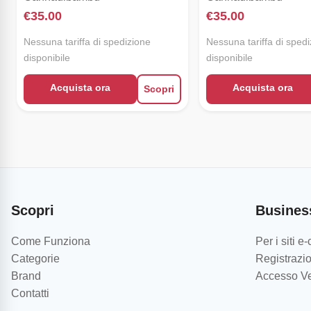
€
35.00
€
35.00
Nessuna tariffa di spedizione
Nessuna tariffa di sped
disponibile
disponibile
Acquista ora
Acquista ora
Scopri
Scopri
Busines
Come Funziona
Per i siti 
Categorie
Registrazio
Brand
Accesso Ve
Contatti