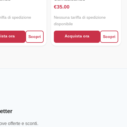
€
35.00
iffa di spedizione
Nessuna tariffa di spedizione
disponibile
ista ora
Acquista ora
Scopri
Scopri
etter
ve offerte e sconti.