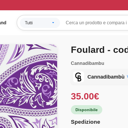
and
Foulard - co
Cannadibambu
Cannadibambù
35.00
€
Disponibile
Spedizione