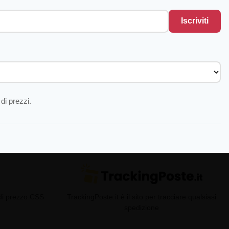
Iscriviti
di prezzi.
 di prezzo CSS
TrackingPoste.it è il sito per tracciare qualsiasi
spedizione