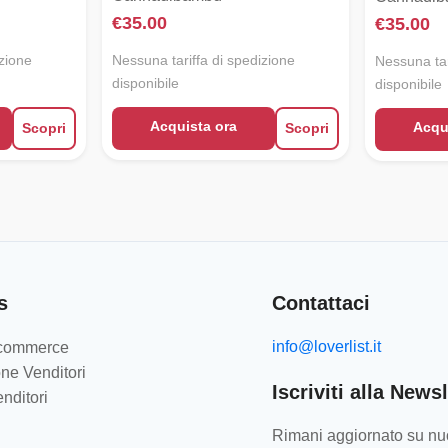
€
35.00
€
35.00
izione
Nessuna tariffa di spedizione
Nessuna tar
disponibile
disponibile
Acquista ora
Acqu
Scopri
Scopri
s
Contattaci
info@loverlist.it
e-commerce
ne Venditori
Iscriviti alla Newsl
nditori
Rimani aggiornato su nuo