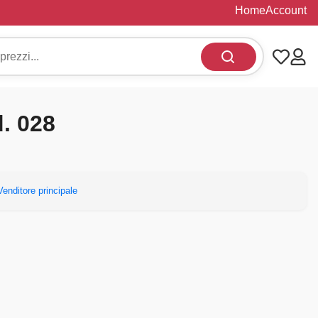
Home
Account
d. 028
Venditore principale