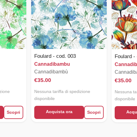
Foulard - cod. 003
Foulard -
Cannadibambu
Cannadi
Cannadibambù
Cannadi
€
35.00
€
35.00
izione
Nessuna tariffa di spedizione
Nessuna tar
disponibile
disponibile
Acquista ora
Acqu
Scopri
Scopri