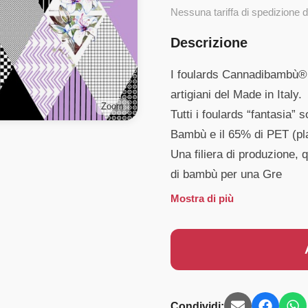
Nessuna tariffa di spedizione d
Descrizione
I foulards Cannadibambù® s
artigiani del Made in Italy.
Zoom
Tutti i foulards “fantasia” 
Bambù e il 65% di PET (plas
Una filiera di produzione, q
di bambù per una Gre
Mostra di più
Condividi: