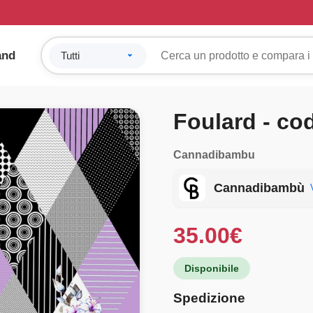
and
Foulard - co
Cannadibambu
Cannadibambù
35.00
€
Disponibile
Spedizione