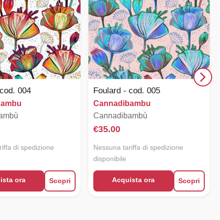
 cod. 004
Foulard - cod. 005
bambu
Cannadibambu
bambù
Cannadibambù
€
35.00
iffa di spedizione
Nessuna tariffa di spedizione
disponibile
ista ora
Acquista ora
Scopri
Scopri