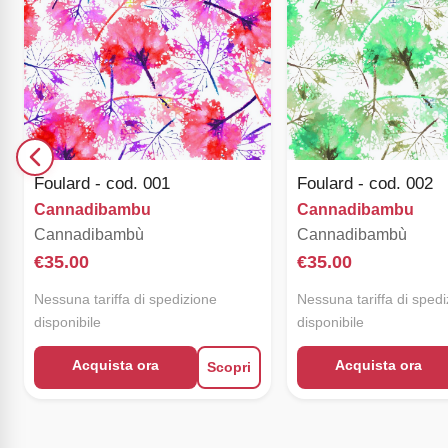
Foulard - cod. 001
Foulard - cod. 002
Cannadibambu
Cannadibambu
Cannadibambù
Cannadibambù
€
35.00
€
35.00
Nessuna tariffa di spedizione
Nessuna tariffa di sped
disponibile
disponibile
Acquista ora
Acquista ora
Scopri