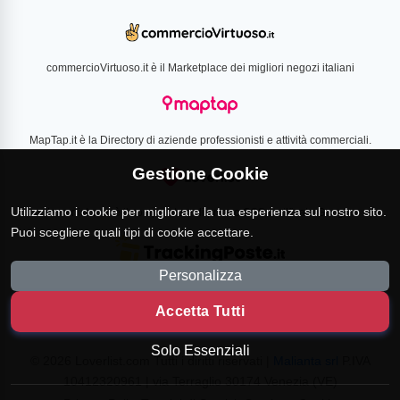
commercioVirtuoso.it è il Marketplace dei migliori negozi italiani
MapTap.it è la Directory di aziende professionisti e attività commerciali.
Gestione Cookie
Utilizziamo i cookie per migliorare la tua esperienza sul nostro sito.
Loverlist.com è il comparatore di prezzo CSS certificato Google
Puoi scegliere quali tipi di cookie accettare.
Personalizza
TrackingPoste.it è il sito per tracciare qualsiasi spedizione
Accetta Tutti
Solo Essenziali
© 2026 Loverlist.com Tutti i diritti riservati |
Malianta srl
P.IVA
10412320961 | via Terraglio 30174 Venezia (VE)