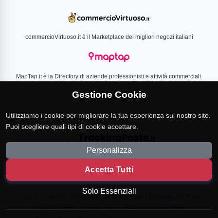
commercioVirtuoso.it è il Marketplace dei migliori negozi italiani
MapTap.it è la Directory di aziende professionisti e attività commerciali.
Gestione Cookie
Utilizziamo i cookie per migliorare la tua esperienza sul nostro sito.
Loverlist.com è il comparatore di prezzo CSS certificato Google
Puoi scegliere quali tipi di cookie accettare.
Personalizza
TrackingPoste.it è il sito per tracciare qualsiasi spedizione
Accetta Tutti
Solo Essenziali
© 2026 Loverlist.com Tutti i diritti riservati |
Malianta srl
P.IVA
10412320961 | via Terraglio 30174 Venezia (VE)