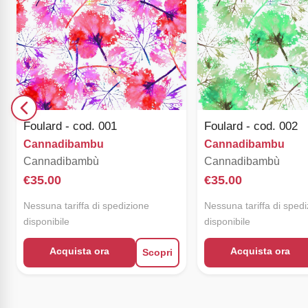
Foulard - cod. 001
Foulard - cod. 002
Cannadibambu
Cannadibambu
Cannadibambù
Cannadibambù
€
35.00
€
35.00
Nessuna tariffa di spedizione
Nessuna tariffa di sped
disponibile
disponibile
Acquista ora
Acquista ora
Scopri