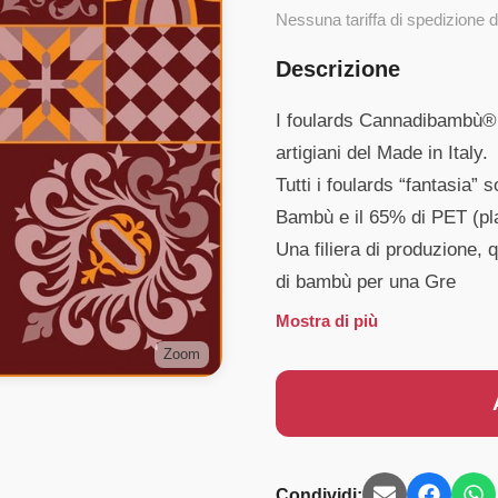
Nessuna tariffa di spedizione d
Descrizione
I foulards Cannadibambù® s
artigiani del Made in Italy.
Tutti i foulards “fantasia” 
Bambù e il 65% di PET (plas
Una filiera di produzione, q
di bambù per una Gre
Mostra di più
Zoom
Condividi: