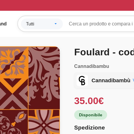
and
Foulard - co
Cannadibambu
Cannadibambù
35.00
€
Disponibile
Spedizione