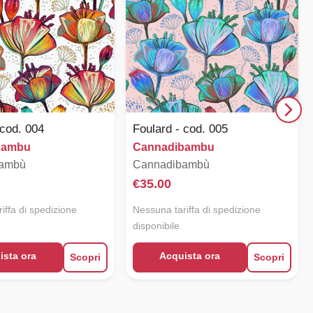
 cod. 004
Foulard - cod. 005
bambu
Cannadibambu
bambù
Cannadibambù
€
35.00
iffa di spedizione
Nessuna tariffa di spedizione
disponibile
ista ora
Acquista ora
Scopri
Scopri