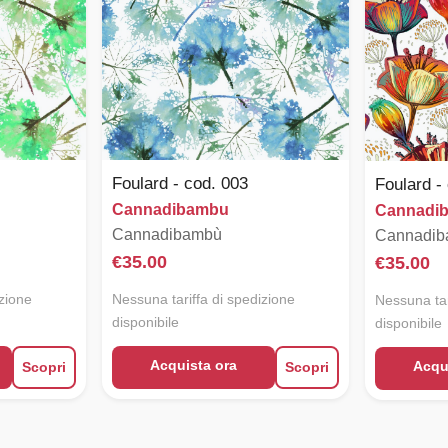
Foulard - cod. 003
Foulard -
Cannadibambu
Cannadi
Cannadibambù
Cannadi
€
35.00
€
35.00
izione
Nessuna tariffa di spedizione
Nessuna tar
disponibile
disponibile
Acquista ora
Acqu
Scopri
Scopri