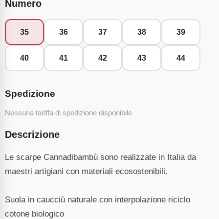
Numero
35
36
37
38
39
40
41
42
43
44
Spedizione
Nessuna tariffa di spedizione disponibile
Descrizione
Le scarpe Cannadibambù sono realizzate in Italia da
maestri artigiani con materiali ecosostenibili.
Suola in caucciù naturale con interpolazione riciclo
cotone biologico