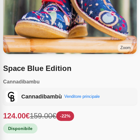
Zoom
Space Blue Edition
Cannadibambu
Cannadibambù
Venditore principale
124.00
€
159.00
€
-
22
%
Disponibile