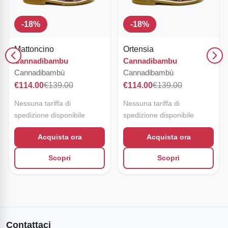
-
18
%
-
18
%
Mattoncino
Ortensia
Cannadibambu
Cannadibambu
Cannadibambù
Cannadibambù
€
114.00
€
139.00
€
114.00
€
139.00
Nessuna tariffa di
Nessuna tariffa di
spedizione disponibile
spedizione disponibile
Acquista ora
Acquista ora
Scopri
Scopri
Contattaci