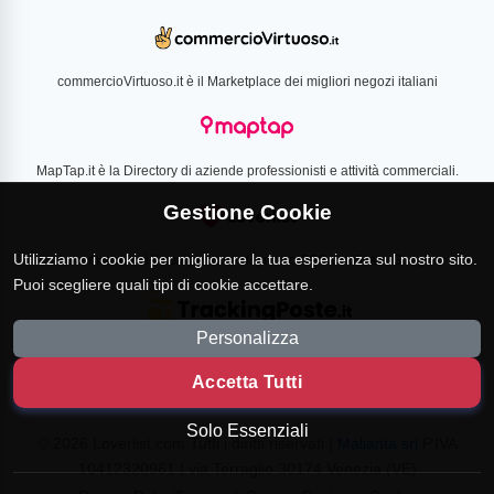
commercioVirtuoso.it è il Marketplace dei migliori negozi italiani
MapTap.it è la Directory di aziende professionisti e attività commerciali.
Gestione Cookie
Utilizziamo i cookie per migliorare la tua esperienza sul nostro sito.
Loverlist.com è il comparatore di prezzo CSS certificato Google
Puoi scegliere quali tipi di cookie accettare.
Personalizza
TrackingPoste.it è il sito per tracciare qualsiasi spedizione
Accetta Tutti
Solo Essenziali
© 2026 Loverlist.com Tutti i diritti riservati |
Malianta srl
P.IVA
10412320961 | via Terraglio 30174 Venezia (VE)