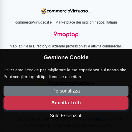
commercioVirtuoso.it è il Marketplace dei migliori negozi italiani
MapTap.it è la Directory di aziende professionisti e attività commerciali.
Gestione Cookie
Utilizziamo i cookie per migliorare la tua esperienza sul nostro sito.
Loverlist.com è il comparatore di prezzo CSS certificato Google
Puoi scegliere quali tipi di cookie accettare.
Personalizza
TrackingPoste.it è il sito per tracciare qualsiasi spedizione
Accetta Tutti
Solo Essenziali
© 2026 Loverlist.com Tutti i diritti riservati |
Malianta srl
P.IVA
10412320961 | via Terraglio 30174 Venezia (VE)