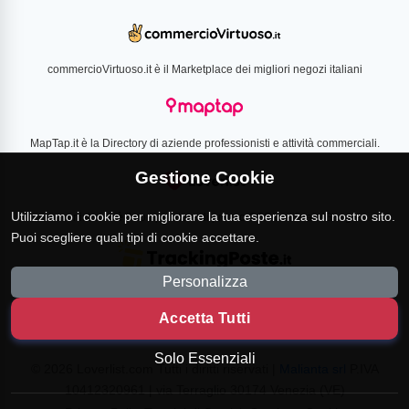
commercioVirtuoso.it è il Marketplace dei migliori negozi italiani
MapTap.it è la Directory di aziende professionisti e attività commerciali.
Gestione Cookie
Utilizziamo i cookie per migliorare la tua esperienza sul nostro sito.
Loverlist.com è il comparatore di prezzo CSS certificato Google
Puoi scegliere quali tipi di cookie accettare.
Personalizza
TrackingPoste.it è il sito per tracciare qualsiasi spedizione
Accetta Tutti
Solo Essenziali
© 2026 Loverlist.com Tutti i diritti riservati |
Malianta srl
P.IVA
10412320961 | via Terraglio 30174 Venezia (VE)